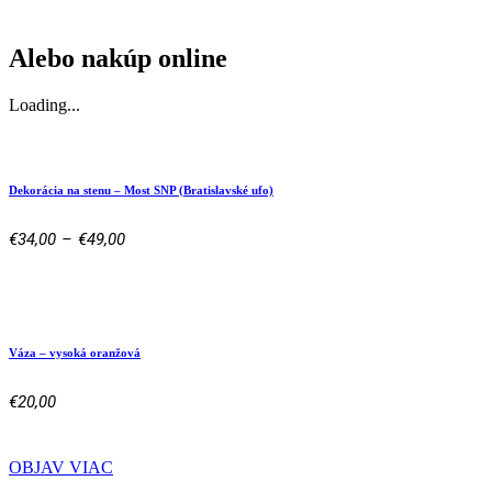
Alebo nakúp online
Loading...
Dekorácia na stenu – Most SNP (Bratislavské ufo)
Price
€
34,00
–
€
49,00
range:
€34,00
through
€49,00
Váza – vysoká oranžová
€
20,00
OBJAV VIAC