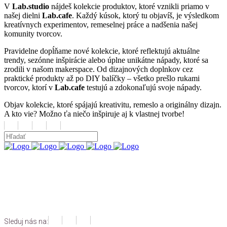
V
Lab.studio
nájdeš kolekcie produktov, ktoré vznikli priamo v
našej dielni
Lab.cafe
. Každý kúsok, ktorý tu objavíš, je výsledkom
kreatívnych experimentov, remeselnej práce a nadšenia našej
komunity tvorcov.
Pravidelne dopĺňame nové kolekcie, ktoré reflektujú aktuálne
trendy, sezónne inšpirácie alebo úplne unikátne nápady, ktoré sa
zrodili v našom makerspace. Od dizajnových doplnkov cez
praktické produkty až po DIY balíčky – všetko prešlo rukami
tvorcov, ktorí v
Lab.cafe
testujú a zdokonaľujú svoje nápady.
Objav kolekcie, ktoré spájajú kreativitu, remeslo a originálny dizajn.
A kto vie? Možno ťa niečo inšpiruje aj k vlastnej tvorbe!
Sleduj nás na: