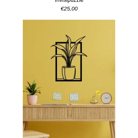
Invisipuzzle
€
25,00