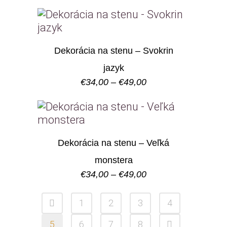
range:
€34,00
through
€49,00
Dekorácia na stenu – Svokrin
jazyk
Price
€
34,00
–
€
49,00
range:
€34,00
through
€49,00
Dekorácia na stenu – Veľká
monstera
Price
€
34,00
–
€
49,00
range:
€34,00
1
2
3
4
through
€49,00
5
6
7
8