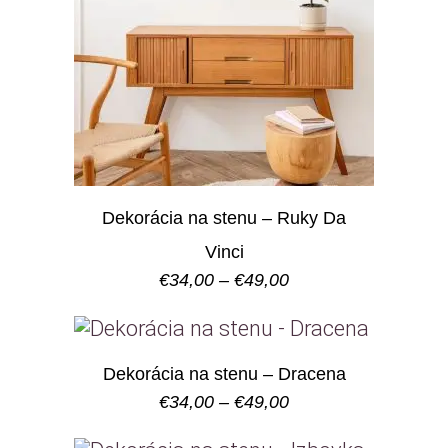
Dekorácia na stenu – Ruky Da
Vinci
Price
€
34,00
–
€
49,00
range:
€34,00
through
€49,00
Dekorácia na stenu – Dracena
Price
€
34,00
–
€
49,00
range:
€34,00