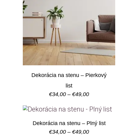
Dekorácia na stenu – Pierkový
list
Price
€
34,00
–
€
49,00
range:
€34,00
through
€49,00
Dekorácia na stenu – Plný list
Price
€
34,00
–
€
49,00