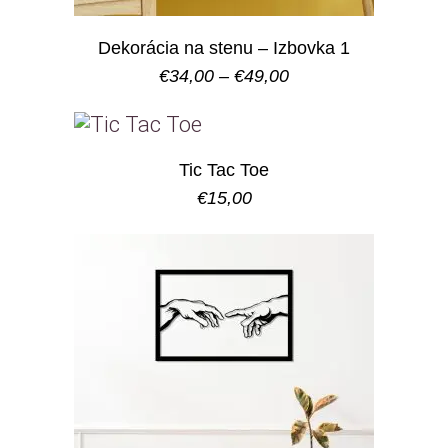
Dekorácia na stenu – Izbovka 1
Price
€
34,00
–
€
49,00
range:
€34,00
through
€49,00
Tic Tac Toe
€
15,00