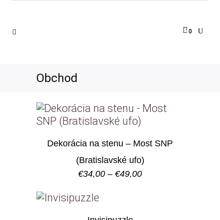
0
Obchod
Dekorácia na stenu – Most SNP
(Bratislavské ufo)
Price
€
34,00
–
€
49,00
range:
€34,00
through
€49,00