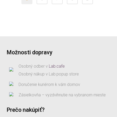
Možnosti dopravy
Osobný odber v
Lab.cafe
Osobný nákup v Lab.popup store
Doručenie kuriérom k vám domov
Zásielkovňa – vyzdvihnutie na vybranom mieste
Prečo nakúpiť?