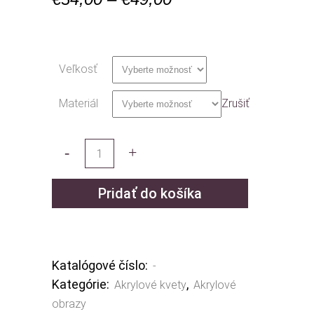
range:
€34,00
through
Veľkosť
€49,00
Materiál
Zrušiť
Pridať do košíka
Katalógové číslo:
-
Kategórie:
,
Akrylové kvety
Akrylové
obrazy