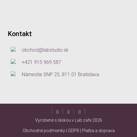
Kontakt
obchod@labstudio.sk
+421 915 969 587
Námestie SNP 25, 811 01 Bratislava
Vyrobené s láskou v Lab.cafe
2026
Obchodné podmienky
|
GDPR
|
Platba a doprava