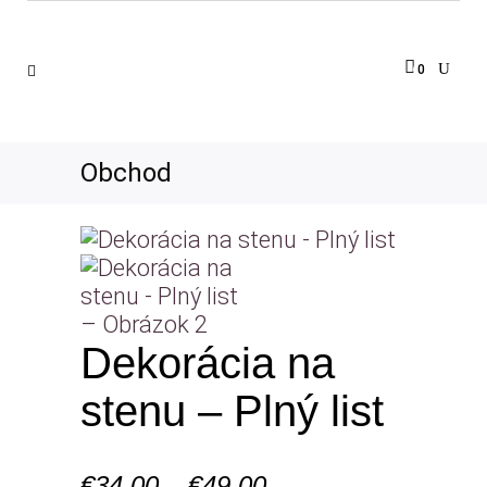
0
Obchod
Dekorácia na
stenu – Plný list
Price
€
34,00
–
€
49,00