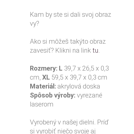
Kam by ste si dali svoj obraz
vy?
Ako si môžeš takýto obraz
zavesiť? Klikni na link
tu
.
Rozmery:
L
39,7 x 26,5 x 0,3
cm,
XL
59,5 x 39,7 x 0,3 cm
Materiál:
akrylová doska
Spôsob výroby:
vyrezané
laserom
Vyrobený v našej dielni. Príď
si vyrobiť niečo svoje aj