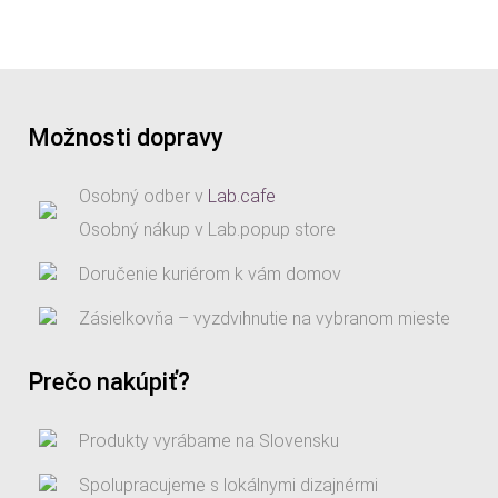
through
€49,00
Možnosti dopravy
Osobný odber v
Lab.cafe
Osobný nákup v Lab.popup store
Doručenie kuriérom k vám domov
Zásielkovňa – vyzdvihnutie na vybranom mieste
Prečo nakúpiť?
Produkty vyrábame na Slovensku
Spolupracujeme s lokálnymi dizajnérmi