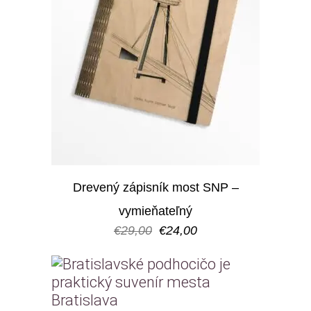
Drevený zápisník most SNP –
vymieňateľný
Pôvodná
Aktuálna
€
29,00
€
24,00
cena
cena
bola:
je:
€29,00.
€24,00.