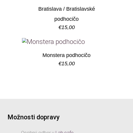
Bratislava / Bratislavské
podhocičo
€
15,00
Monstera podhocičo
€
15,00
Možnosti dopravy
Osobný odber v
Lab.cafe