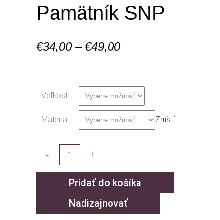
Pamätník SNP
Price
€
34,00
–
€
49,00
range:
€34,00
through
Veľkosť
€49,00
Materiál
Zrušiť
Pridať do košíka
Nadizajnovať