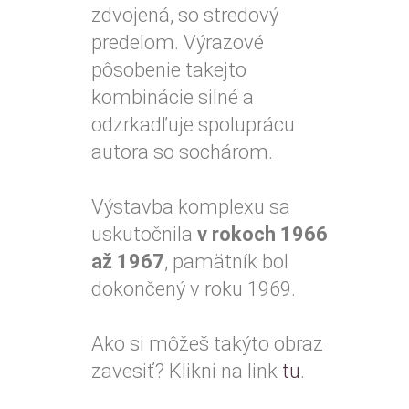
zdvojená, so stredový
predelom. Výrazové
pôsobenie takejto
kombinácie silné a
odzrkadľuje spoluprácu
autora so sochárom.
Výstavba komplexu sa
uskutočnila
v rokoch 1966
až 1967
, pamätník bol
dokončený v roku 1969.
Ako si môžeš takýto obraz
zavesiť? Klikni na link
tu
.