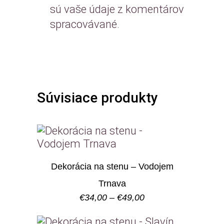
sú vaše údaje z komentárov
spracovávané
.
Súvisiace produkty
Dekorácia na stenu – Vodojem
Trnava
Price
€
34,00
–
€
49,00
range:
€34,00