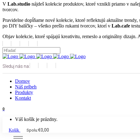
V
Lab.studio
nájdeš kolekcie produktov, ktoré vznikli priamo v našej
tvorcov.
Pravidelne dopĺňame nové kolekcie, ktoré reflektujú aktuálne trendy,
po DIY balíčky – všetko prešlo rukami tvorcov, ktorí v
Lab.cafe
test
Objav kolekcie, ktoré spájajú kreativitu, remeslo a originálny dizajn. 
Sleduj nás na:
Domov
Náš príbeh
Produkty
Kontakt
0
Váš košík je prázdny.
€
0,00
Košík
Spolu: