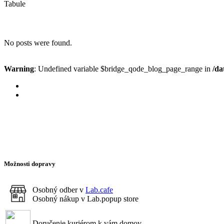
Tabule
No posts were found.
Warning
: Undefined variable $bridge_qode_blog_page_range in
/da
Možnosti dopravy
Osobný odber v
Lab.cafe
Osobný nákup v Lab.popup store
Doručenie kuriérom k vám domov