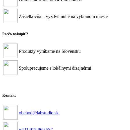
Zásielkovňa – vyzdvihnutie na vybranom mieste
Prečo nakúpiť?
Produkty vyrábame na Slovensku
Spolupracujeme s lokálnymi dizajnérmi
Kontakt
obchod@labstudio.sk
+421 915 969 587