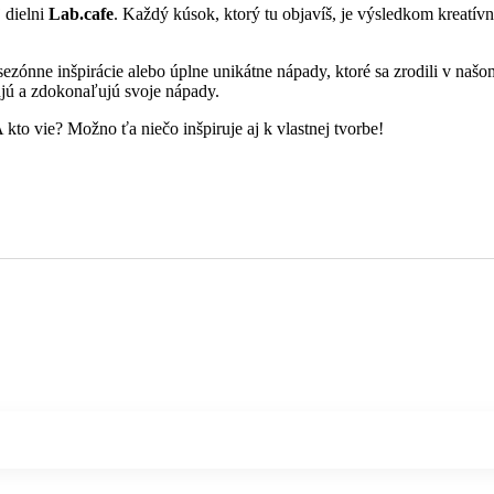
 dielni
Lab.cafe
. Každý kúsok, ktorý tu objavíš, je výsledkom kreatív
 sezónne inšpirácie alebo úplne unikátne nápady, ktoré sa zrodili v n
ujú a zdokonaľujú svoje nápady.
A kto vie? Možno ťa niečo inšpiruje aj k vlastnej tvorbe!